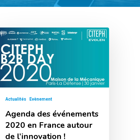
genda
es
vénements
020
n
rance
utour
Actualités
Evènement
e
Agenda des événements
’innovation
2020 en France autour
de l’innovation !