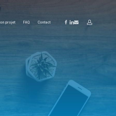
account
facebook
linkedin
email
on projet
FAQ
Contact