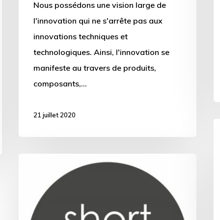
Nous possédons une vision large de
l'innovation qui ne s'arrête pas aux
innovations techniques et
technologiques. Ainsi, l'innovation se
manifeste au travers de produits,
composants,…
21 juillet 2020
C
&
Z
[PORTRAIT
d
D’ENTREPRENEUR]
l
Isabelle
«
PLEPLE