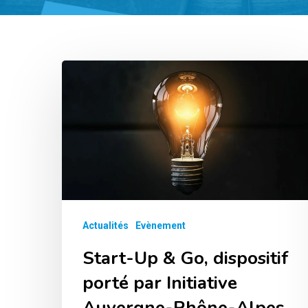
Start-
Up
&
Go,
dispositif
porté
par
Initiative
Actualités
Evènement
Auvergne-
Start-Up & Go, dispositif
Rhône-
porté par Initiative
Alpes
Auvergne-Rhône-Alpes