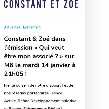
eut
tre
on
ssocié
Actualités
Evènement
»
Constant & Zoé dans
ur
l’émission « Qui veut
6
être mon associé ? » sur
ardi
M6 le mardi 14 janvier à
4
21h05 !
anvier
Fierté au sein de notre dispositif et de
nos réseaux partenaires France
1h05
Active, Rhône Développement Initiative
et Réseau Entreprendre Rhône !