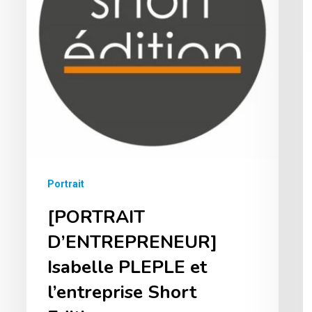
v
et
ê
l’entreprise
m
Short
a
Edition
? 
s
M
le
m
Portrait
1
[PORTRAIT
j
D’ENTREPRENEUR]
à
Isabelle PLEPLE et
2
l’entreprise Short
!